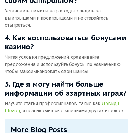
своим банкроллом?
Установите лимиты на расходы, следите за
выигрышами и проигрышами и не старайтесь
отыграться.
4. Как воспользоваться бонусами
казино?
Читая условия предложений, сравнивайте
предложения и используйте бонусы по назначению,
чтобы максимизировать свои шансы.
5. Где я могу найти больше
информации об азартных играх?
Изучите статьи профессионалов, такие как
Дэвид Г.
Шварц
, и познакомьтесь с мнениями других игроков.
More Blog Posts