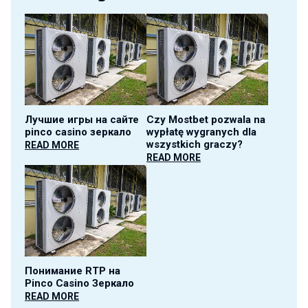
Лучшие игры на сайте
Czy Mostbet pozwala na
pinco casino зеркало
wypłatę wygranych dla
wszystkich graczy?
READ MORE
READ MORE
Понимание RTP на
Pinco Casino Зеркало
READ MORE