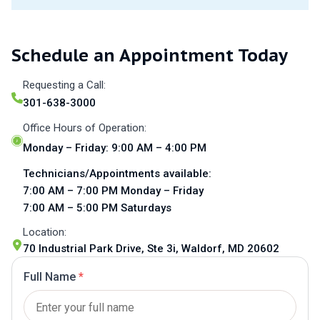
Schedule an Appointment Today
Requesting a Call:
301-638-3000
Office Hours of Operation:
Monday – Friday: 9:00 AM – 4:00 PM
Technicians/Appointments available:
7:00 AM – 7:00 PM Monday – Friday
7:00 AM – 5:00 PM Saturdays
Location:
70 Industrial Park Drive, Ste 3i, Waldorf, MD 20602
Full Name
*