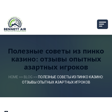
Полезные советы из пинко
казино: отзывы опытных
азартных игроков
HOME
>>
BLOG
>>
ПОЛЕЗНЫЕ СОВЕТЫ ИЗ ПИНКО КАЗИНО:
ОТЗЫВЫ ОПЫТНЫХ АЗАРТНЫХ ИГРОКОВ