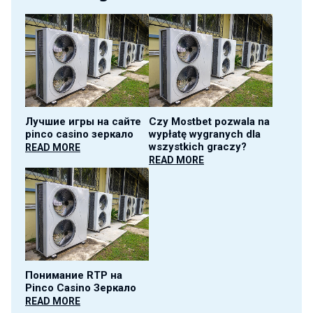
Лучшие игры на сайте
Czy Mostbet pozwala na
pinco casino зеркало
wypłatę wygranych dla
wszystkich graczy?
READ MORE
READ MORE
Понимание RTP на
Pinco Casino Зеркало
READ MORE