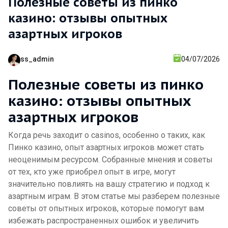
Полезные советы из пинко
казино: отзывы опытных
азартных игроков
ss_admin
04/07/2026
Полезные советы из пинко
казино: отзывы опытных
азартных игроков
Когда речь заходит о casinos, особенно о таких, как
Пинко казино, опыт азартных игроков может стать
неоценимым ресурсом. Собранные мнения и советы
от тех, кто уже приобрел опыт в игре, могут
значительно повлиять на вашу стратегию и подход к
азартным играм. В этом статье мы разберем полезные
советы от опытных игроков, которые помогут вам
избежать распространенных ошибок и увеличить