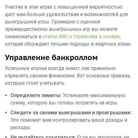
Участие в этих играх с повышенной вероятностью
даст вам больше удовольствия и возможностей для
выигрышной игры. Примерно с оценкой
преимущественно выигрышных игр вы можете
ознакомиться в
статье BBC о стратегиях в покере
,
которая обсуждает лучшие подходы в азартных играх.
Управление банкроллом
Успешные игроки всегда знают, как правильно
управлять своими финансами. Вот основные правила,
которые стоит учитывать:
Определите лимиты:
Установите максимальную
сумму, которую вы готовы потратить на игры.
Следите за своими выигрышами и проигрышами:
Это поможет вам контролировать ваши доходы и
расходы.
Не пытайтесь отыграться:
Если вы проиграли, не