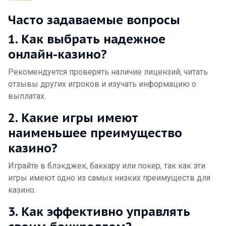
Часто задаваемые вопросы
1. Как выбрать надежное
онлайн-казино?
Рекомендуется проверять наличие лицензий, читать
отзывы других игроков и изучать информацию о
выплатах.
2. Какие игры имеют
наименьшее преимущество
казино?
Играйте в блэкджек, баккару или покер, так как эти
игры имеют одно из самых низких преимуществ для
казино.
3. Как эффективно управлять