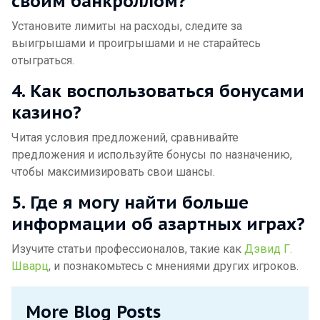
своим банкроллом?
Установите лимиты на расходы, следите за
выигрышами и проигрышами и не старайтесь
отыграться.
4. Как воспользоваться бонусами
казино?
Читая условия предложений, сравнивайте
предложения и используйте бонусы по назначению,
чтобы максимизировать свои шансы.
5. Где я могу найти больше
информации об азартных играх?
Изучите статьи профессионалов, такие как
Дэвид Г.
Шварц
, и познакомьтесь с мнениями других игроков.
More Blog Posts