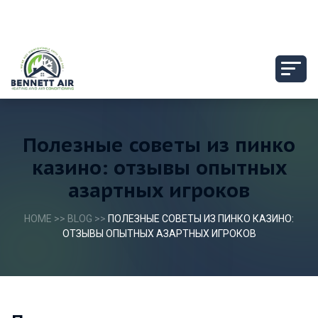
Полезные советы из пинко
казино: отзывы опытных
азартных игроков
HOME
>>
BLOG
>>
ПОЛЕЗНЫЕ СОВЕТЫ ИЗ ПИНКО КАЗИНО:
ОТЗЫВЫ ОПЫТНЫХ АЗАРТНЫХ ИГРОКОВ