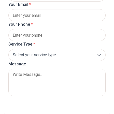
Your Email
*
Your Phone
*
Service Type
*
Message
Submit Now