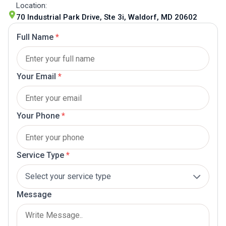
Location:
70 Industrial Park Drive, Ste 3i, Waldorf, MD 20602
Full Name
*
Your Email
*
Your Phone
*
Service Type
*
Message