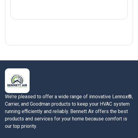
Submit Now
We’re pleased to offer a wide range of innovative Lennox®,
Carrier, and Goodman products to keep your HVAC system
running efficiently and reliably. Bennett Air offers the best
products and services for your home because comfort is
our top priority.