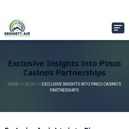
Exclusive Insights into Pinco
Casino’s Partnerships
HOME
>>
BLOG
>>
EXCLUSIVE INSIGHTS INTO PINCO CASINO’S
PARTNERSHIPS