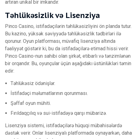
artıran unikal bir imkandır.
Təhlükəsizlik və Lisenziya
Pinco Casino, istifadəçilərin təhlükəsizliyini ön planda tutur.
Bu kazino, yüksək səviyyədə təhlükəsizlik tədbirləri ilə
qorunur. Oyun platforması, müvafiq lisenziya altında
fəaliyyət göstərir ki, bu da istifadəçilərə etimad hissi verir.
Pinco Casino-nun sahibi olan şirkət, etibarlı və tənzimlənən
bir orqandır. Bu, oyunçular üçün aşağıdakı üstünlükləri təmin
edir:
Təhlükəsiz ödənişlər.
İstifadəçi məlumatlarının qorunması.
Şəffaf oyun mühiti.
Fırıldaqçılıq və sui-istifadəyə qarşı mübarizə.
Lisenziya sistemi, istifadəçilərə hüquqi mübahisələrdə
dəstək verir. Onlar lisenziyalı platformada oynayarkən, daha