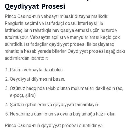
Qeydiyyat Prosesi
Pinco Casino-nun vebsaytı müasir dizayna malikdir.
Rənglərin seçimi və istifadəçi dostu interfeysi ilə
istifadəçilərin rahatlıqla naviqasiya etməsi üçün nəzərdə
tutulmuşdur. Vebsaytın açılışı və menyular arası keçid çox
sürətlidir. İstifadəçilər qeydiyyat prosesi ilə başlayaraq
rahatlıqla hesab yarada bilərlər. Qeydiyyat prosesi aşağıdakı
addımlardan ibarətdir:
Rəsmi vebsayta daxil olun.
Qeydiyyat düyməsini basın.
Özünüz haqqında tələb olunan məlumatları daxil edin (ad,
e-poçt, şifrə).
Şərtləri qəbul edin və qeydiyyatı tamamlayın.
Hesabınıza daxil olun və oyuna başlamağa hazır olun.
Pinco Casino-nun qeydiyyat prosesi sürətlidir və