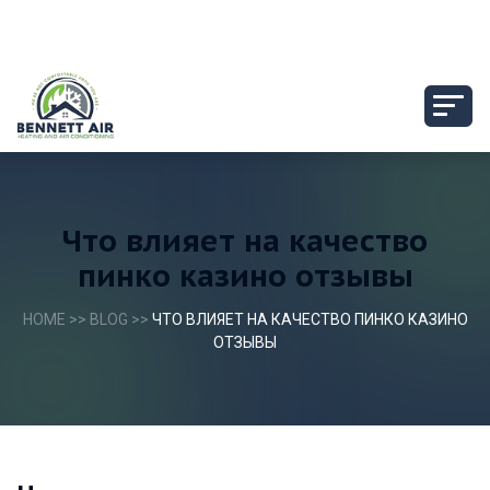
Что влияет на качество
пинко казино отзывы
HOME
>>
BLOG
>>
ЧТО ВЛИЯЕТ НА КАЧЕСТВО ПИНКО КАЗИНО
ОТЗЫВЫ