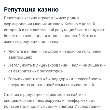
Репутация казино
Репутация казино играет важную роль в
формировании мнения игроков. Казино с долгой
историей и положительной репутацией часто получают
более высокие оценки от пользователей. Важные
аспекты репутации включают:
Чистота выплат — быстрое и надежное получение
выигрышей;
Легальность и лицензирование — наличие лицензии
от авторитетных регуляторов;
Отзывчивость службы поддержки — способность
оперативно решать проблемы пользователей;
Отзывы о репутации казино можно найти на
специализированных форумах и платформах, где
пользователи делятся своим опытом. Исследования