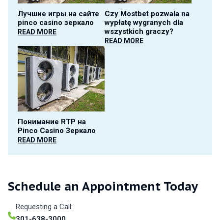
Лучшие игры на сайте
Czy Mostbet pozwala na
pinco casino зеркало
wypłatę wygranych dla
wszystkich graczy?
READ MORE
READ MORE
Понимание RTP на
Pinco Casino Зеркало
READ MORE
Schedule an Appointment Today
Requesting a Call:
301-638-3000