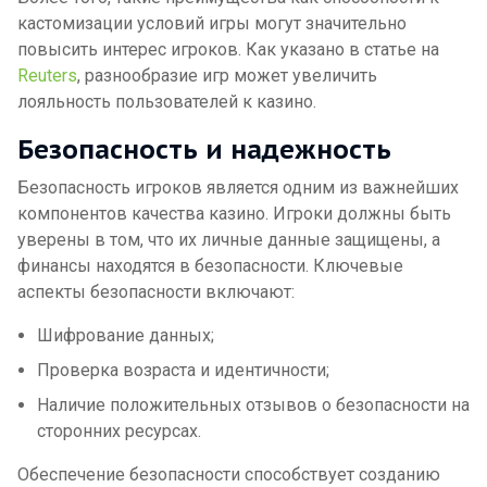
кастомизации условий игры могут значительно
повысить интерес игроков. Как указано в статье на
Reuters
, разнообразие игр может увеличить
лояльность пользователей к казино.
Безопасность и надежность
Безопасность игроков является одним из важнейших
компонентов качества казино. Игроки должны быть
уверены в том, что их личные данные защищены, а
финансы находятся в безопасности. Ключевые
аспекты безопасности включают:
Шифрование данных;
Проверка возраста и идентичности;
Наличие положительных отзывов о безопасности на
сторонних ресурсах.
Обеспечение безопасности способствует созданию