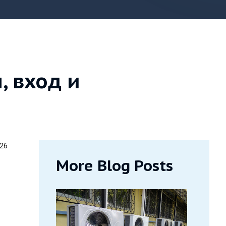
, вход и
026
More Blog Posts