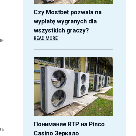
Czy Mostbet pozwala na
wypłatę wygranych dla
wszystkich graczy?
READ MORE
ли
Понимание RTP на Pinco
ть
Casino Зеркало