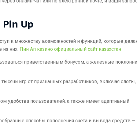
через онлайн-чат или по электронной почте, и ваши запро
 Pin Up
доступ к множеству возможностей и функций, которые дела
 из них:
Пин Ап казино официальный сайт казахстан
ьзоваться приветственным бонусом, а железные поклонн
тысячи игр от признанных разработчиков, включая слоты,
том удобства пользователей, а также имеет адаптивный
нообразные способы пополнения счета и вывода средств — 