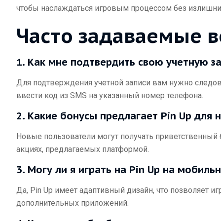
чтобы наслаждаться игровым процессом без излишни
Часто задаваемые в
1. Как мне подтвердить свою учетную за
Для подтверждения учетной записи вам нужно следов
ввести код из SMS на указанный номер телефона.
2. Какие бонусы предлагает Pin Up для
Новые пользователи могут получать приветственный б
акциях, предлагаемых платформой.
3. Могу ли я играть на Pin Up на мобиль
Да, Pin Up имеет адаптивный дизайн, что позволяет и
дополнительных приложений.