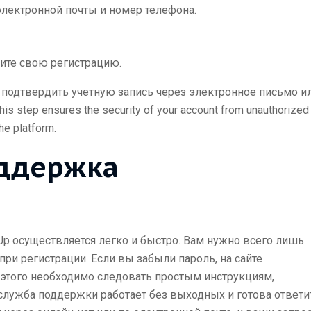
электронной почты и номер телефона.
дите свою регистрацию.
подтвердить учетную запись через электронное письмо и
step ensures the security of your account from unauthorized
he platform.
оддержка
Up осуществляется легко и быстро. Вам нужно всего лишь
при регистрации. Если вы забыли пароль, на сайте
 этого необходимо следовать простым инструкциям,
 служба поддержки работает без выходных и готова ответи