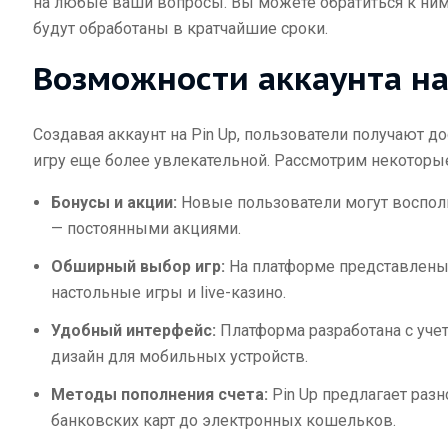
на любые ваши вопросы. Вы можете обратиться к ним 
будут обработаны в кратчайшие сроки.
Возможности аккаунта на
Создавая аккаунт на Pin Up, пользователи получают 
игру еще более увлекательной. Рассмотрим некоторые
Бонусы и акции:
Новые пользователи могут воспол
— постоянными акциями.
Обширный выбор игр:
На платформе представлены 
настольные игры и live-казино.
Удобный интерфейс:
Платформа разработана с уче
дизайн для мобильных устройств.
Методы пополнения счета:
Pin Up предлагает раз
банковских карт до электронных кошельков.