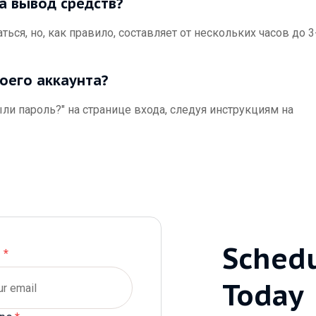
а вывод средств?
ся, но, как правило, составляет от нескольких часов до 3
воего аккаунта?
и пароль?" на странице входа, следуя инструкциям на
Sched
l
*
Today