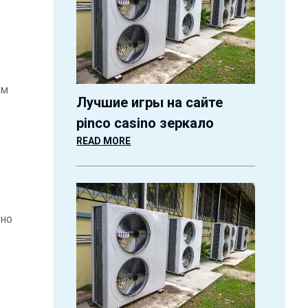
ям
Лучшие игры на сайте
pinco casino зеркало
READ MORE
жно