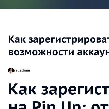
Как зарегистрироват
возможности аккау
ss_admin
Как зарегис
на Pin Up: о