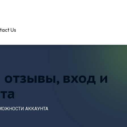
301-638-3000
tact Us
: отзывы, вход и
та
ЗМОЖНОСТИ АККАУНТА