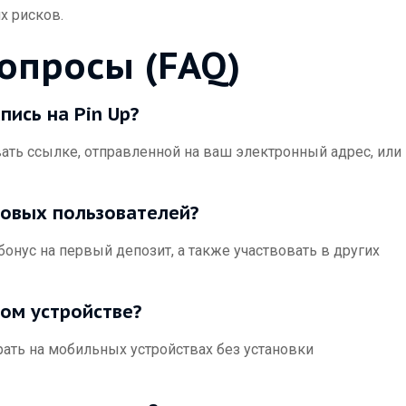
х рисков.
опросы (FAQ)
пись на Pin Up?
ать ссылке, отправленной на ваш электронный адрес, или
 новых пользователей?
онус на первый депозит, а также участвовать в других
ном устройстве?
грать на мобильных устройствах без установки