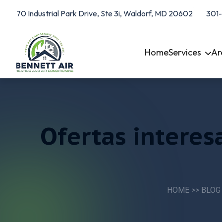
70 Industrial Park Drive, Ste 3i, Waldorf, MD 20602
301
Home
Services
Ar
Ofertas interes
HOME
>>
BLOG