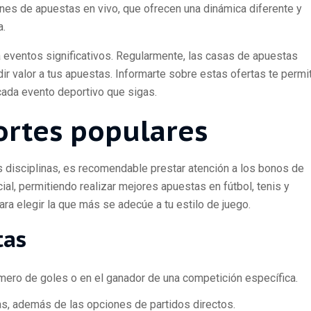
iones de apuestas en vivo, que ofrecen una dinámica diferente y
a.
 eventos significativos. Regularmente, las casas de apuestas
r valor a tus apuestas. Informarte sobre estas ofertas te permit
cada evento deportivo que sigas.
rtes populares
 disciplinas, es recomendable prestar atención a los bonos de
ial, permitiendo realizar mejores apuestas en fútbol, tenis y
ra elegir la que más se adecúe a tu estilo de juego.
tas
 número de goles o en el ganador de una competición específica.
as, además de las opciones de partidos directos.