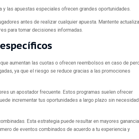
ria y las apuestas especiales ofrecen grandes oportunidades.
jugadores antes de realizar cualquier apuesta. Mantente actualiz
ores para tomar decisiones informadas.
específicos
 que aumentan las cuotas o ofrecen reembolsos en caso de perd
adas, ya que el riesgo se reduce gracias a las promociones
 eres un apostador frecuente. Estos programas suelen ofrecer
puede incrementar tus oportunidades a largo plazo sin necesidad
 combinadas. Esta estrategia puede resultar en mayores ganancia
 número de eventos combinados de acuerdo a tu experiencia y