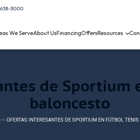
-638-3000
eas We Serve
About Us
Financing
Offers
Resources
Con
antes de Sportium e
baloncesto
>>
OFERTAS INTERESANTES DE SPORTIUM EN FÚTBOL TENIS