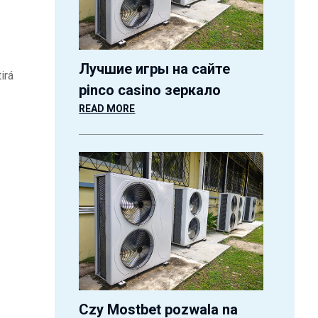
Лучшие игры на сайте
irá
pinco casino зеркало
READ MORE
Czy Mostbet pozwala na