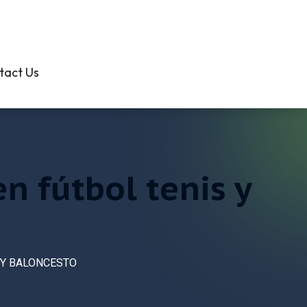
301-638-3000
tact Us
n fútbol tenis y
 Y BALONCESTO