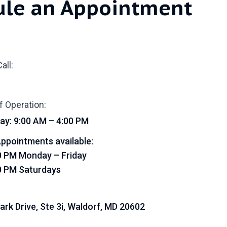
ule an Appointment
all:
f Operation:
ay: 9:00 AM – 4:00 PM
ppointments available:
0 PM Monday – Friday
0 PM Saturdays
Park Drive, Ste 3i, Waldorf, MD 20602