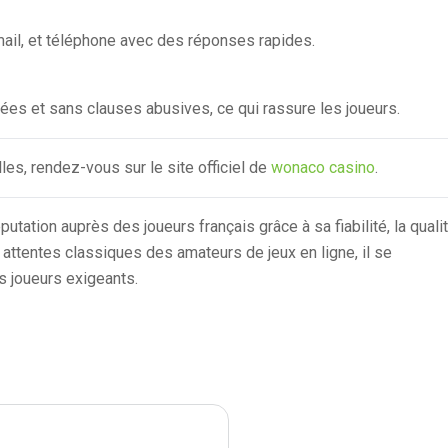
email, et téléphone avec des réponses rapides.
ées et sans clauses abusives, ce qui rassure les joueurs.
les, rendez-vous sur le site officiel de
wonaco casino
.
tation auprès des joueurs français grâce à sa fiabilité, la quali
ux attentes classiques des amateurs de jeux en ligne, il se
s joueurs exigeants.