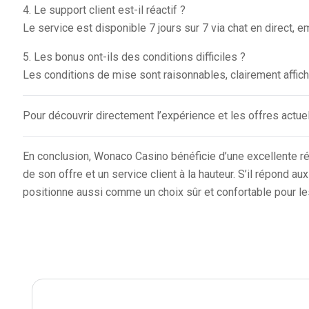
4. Le support client est-il réactif ?
Le service est disponible 7 jours sur 7 via chat en direct, 
5. Les bonus ont-ils des conditions difficiles ?
Les conditions de mise sont raisonnables, clairement affich
Pour découvrir directement l’expérience et les offres actuel
En conclusion, Wonaco Casino bénéficie d’une excellente répu
de son offre et un service client à la hauteur. S’il répond a
positionne aussi comme un choix sûr et confortable pour le