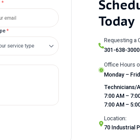
Sched
l
*
Today
ype
*
Requesting a C
301-638-3000
Office Hours o
Monday – Frid
Technicians/A
7:00 AM – 7:0
7:00 AM – 5:0
Location:
70 Industrial 