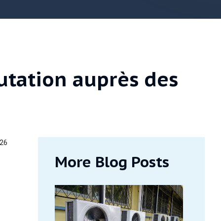
utation auprès des
026
More Blog Posts