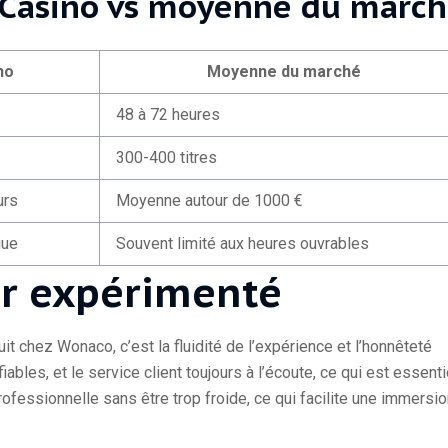
 Casino vs moyenne du marc
no
Moyenne du marché
48 à 72 heures
300-400 titres
urs
Moyenne autour de 1000 €
gue
Souvent limité aux heures ouvrables
ur expérimenté
it chez Wonaco, c’est la fluidité de l’expérience et l’honnêteté
iables, et le service client toujours à l’écoute, ce qui est essenti
rofessionnelle sans être trop froide, ce qui facilite une immersi