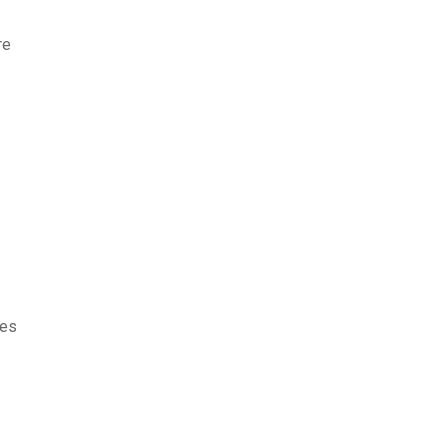
re
les