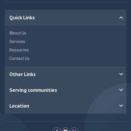
Quick Links
About Us
Services
Resources
Contact Us
Other Links
Serving communities
Location