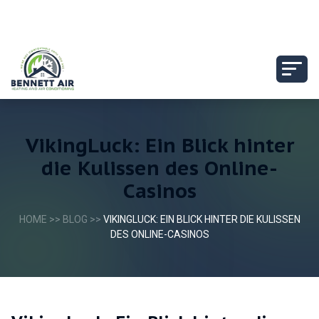
VikingLuck: Ein Blick hinter
die Kulissen des Online-
Casinos
HOME
>>
BLOG
>>
VIKINGLUCK: EIN BLICK HINTER DIE KULISSEN
DES ONLINE-CASINOS