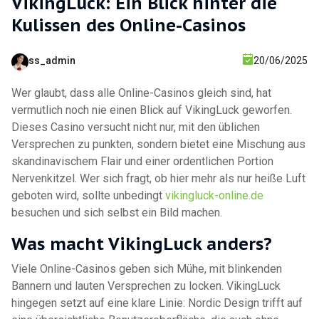
VikingLuck: Ein Blick hinter die
Kulissen des Online-Casinos
ss_admin
20/06/2025
Wer glaubt, dass alle Online-Casinos gleich sind, hat
vermutlich noch nie einen Blick auf VikingLuck geworfen.
Dieses Casino versucht nicht nur, mit den üblichen
Versprechen zu punkten, sondern bietet eine Mischung aus
skandinavischem Flair und einer ordentlichen Portion
Nervenkitzel. Wer sich fragt, ob hier mehr als nur heiße Luft
geboten wird, sollte unbedingt
vikingluck-online.de
besuchen und sich selbst ein Bild machen.
Was macht VikingLuck anders?
Viele Online-Casinos geben sich Mühe, mit blinkenden
Bannern und lauten Versprechen zu locken. VikingLuck
hingegen setzt auf eine klare Linie: Nordic Design trifft auf