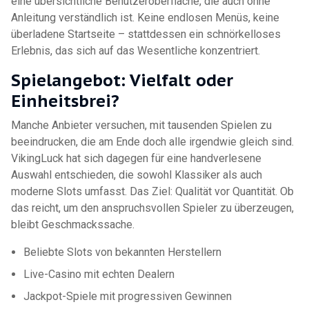
eine übersichtliche Benutzeroberfläche, die auch ohne
Anleitung verständlich ist. Keine endlosen Menüs, keine
überladene Startseite – stattdessen ein schnörkelloses
Erlebnis, das sich auf das Wesentliche konzentriert.
Spielangebot: Vielfalt oder
Einheitsbrei?
Manche Anbieter versuchen, mit tausenden Spielen zu
beeindrucken, die am Ende doch alle irgendwie gleich sind.
VikingLuck hat sich dagegen für eine handverlesene
Auswahl entschieden, die sowohl Klassiker als auch
moderne Slots umfasst. Das Ziel: Qualität vor Quantität. Ob
das reicht, um den anspruchsvollen Spieler zu überzeugen,
bleibt Geschmackssache.
Beliebte Slots von bekannten Herstellern
Live-Casino mit echten Dealern
Jackpot-Spiele mit progressiven Gewinnen