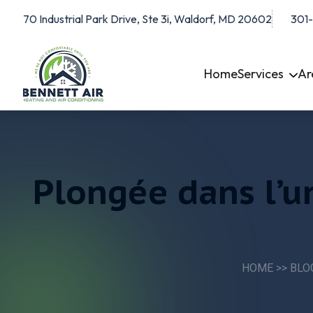
70 Industrial Park Drive, Ste 3i, Waldorf, MD 20602
301
Home
Services
Ar
Plongée dans l’u
HOME
>>
BLO