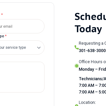
Sched
l
*
Today
ype
*
Requesting a C
301-638-3000
Office Hours o
Monday – Frid
Technicians/A
7:00 AM – 7:0
7:00 AM – 5:0
Location: