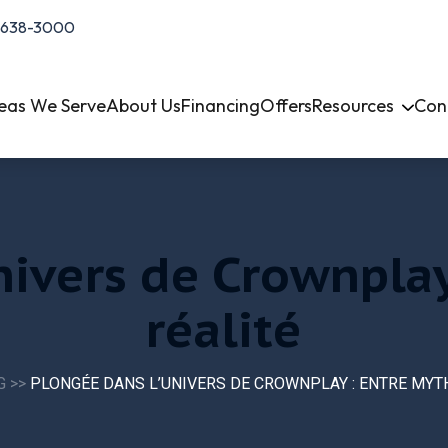
-638-3000
eas We Serve
About Us
Financing
Offers
Resources
Con
nivers de Crownplay
réalité
G
>>
PLONGÉE DANS L’UNIVERS DE CROWNPLAY : ENTRE MYTH