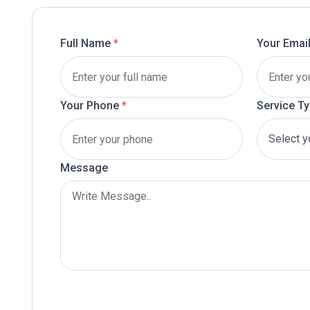
Full Name
*
Your Emai
Your Phone
*
Service T
Message
Submit Now