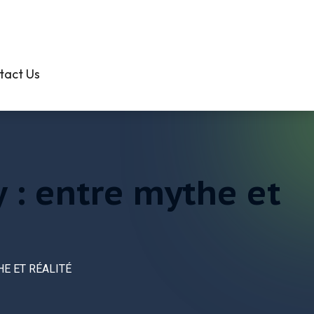
301-638-3000
tact Us
 : entre mythe et
E ET RÉALITÉ