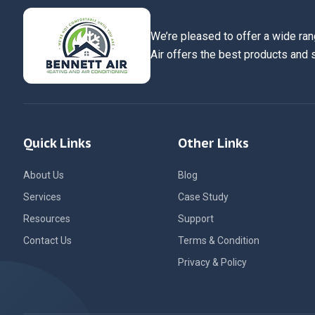
We’re pleased to offer a wide ran
Air offers the best products and 
Quick Links
Other Links
About Us
Blog
Services
Case Study
Resources
Support
Contact Us
Terms & Condition
Privacy & Policy