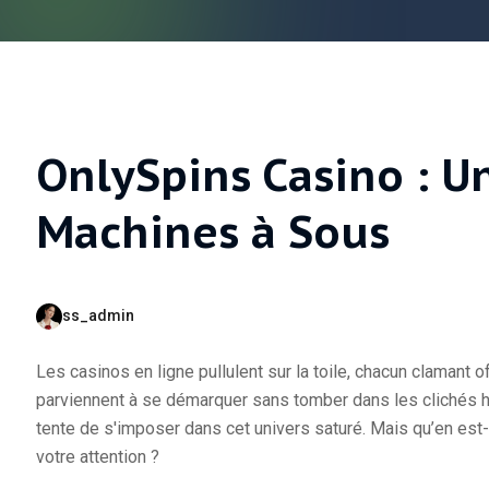
OnlySpins Casino : U
Machines à Sous
ss_admin
Les casinos en ligne pullulent sur la toile, chacun clamant o
parviennent à se démarquer sans tomber dans les clichés h
tente de s'imposer dans cet univers saturé. Mais qu’en est-
votre attention ?