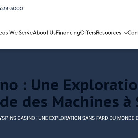
-638-3000
eas We Serve
About Us
Financing
Offers
Resources
Con
no : Une Explorati
de des Machines à 
YSPINS CASINO : UNE EXPLORATION SANS FARD DU MONDE 