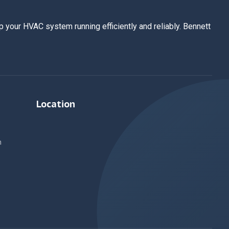
 your HVAC system running efficiently and reliably. Bennett
Location
n