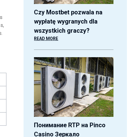
Czy Mostbet pozwala na
es
wypłatę wygranych dla
s,
wszystkich graczy?
s.
READ MORE
Понимание RTP на Pinco
Casino Зеркало