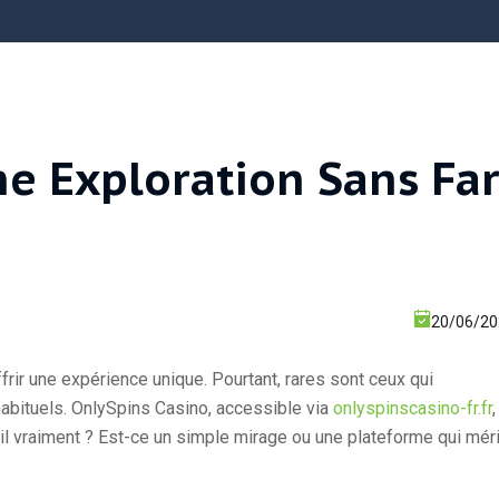
ne Exploration Sans F
20/06/2
ffrir une expérience unique. Pourtant, rares sont ceux qui
abituels. OnlySpins Casino, accessible via
onlyspinscasino-fr.fr
,
il vraiment ? Est-ce un simple mirage ou une plateforme qui mér