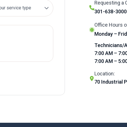
Requesting a C
301-638-3000
Office Hours o
Monday – Frid
Technicians/A
7:00 AM – 7:0
7:00 AM – 5:0
Location:
70 Industrial 