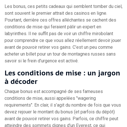
Les bonus, ces petits cadeaux qui semblent tomber du ciel,
sont souvent le premier attrait des casinos en ligne.
Pourtant, derrière ces offres alléchantes se cachent des
conditions de mise qui feraient pâlir un expert en
labyrinthes. Il ne suffit pas de voir un chiffre mirobolant
pour comprendre ce que vous allez réellement devoir jouer
avant de pouvoir retirer vos gains. C’est un peu comme
acheter un billet pour un tour de montagnes russes sans
savoir si le frein d’urgence est activé.
Les conditions de mise : un jargon
à décoder
Chaque bonus est accompagné de ses fameuses
conditions de mise, aussi appelées "wagering
requirements". En clair, il s’agit du nombre de fois que vous
devez rejouer le montant du bonus (et parfois du dépôt)
avant de pouvoir retirer vos gains. Parfois, ce chiffre peut
atteindre des sommets dignes d’un Everest, ce qui