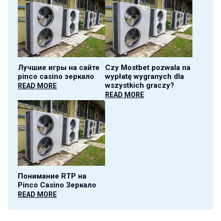
Лучшие игры на сайте
Czy Mostbet pozwala na
pinco casino зеркало
wypłatę wygranych dla
wszystkich graczy?
READ MORE
READ MORE
Понимание RTP на
Pinco Casino Зеркало
READ MORE