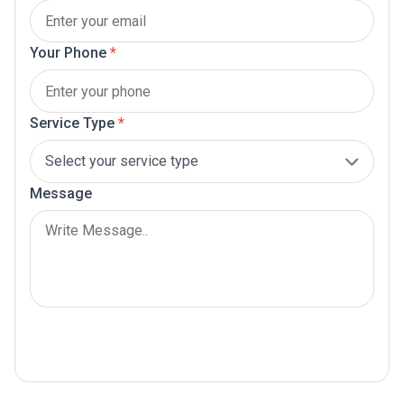
Your Phone
*
Service Type
*
Message
Submit Now