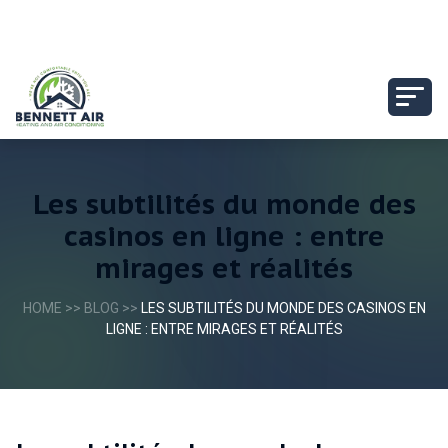
Les subtilités du monde des
casinos en ligne : entre
mirages et réalités
HOME
>>
BLOG
>>
LES SUBTILITÉS DU MONDE DES CASINOS EN
LIGNE : ENTRE MIRAGES ET RÉALITÉS