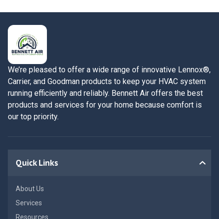
We’re pleased to offer a wide range of innovative Lennox®,
Carrier, and Goodman products to keep your HVAC system
running efficiently and reliably. Bennett Air offers the best
products and services for your home because comfort is
our top priority.
Quick Links
About Us
Services
Resources