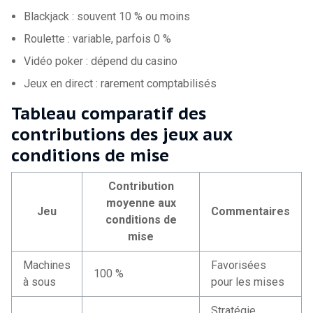
Blackjack : souvent 10 % ou moins
Roulette : variable, parfois 0 %
Vidéo poker : dépend du casino
Jeux en direct : rarement comptabilisés
Tableau comparatif des
contributions des jeux aux
conditions de mise
Contribution
moyenne aux
Jeu
Commentaires
conditions de
mise
Machines
Favorisées
100 %
à sous
pour les mises
Stratégie