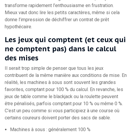
transforme rapidement l’enthousiasme en frustration.
Mieux vaut donc lire les petits caractères, même si cela
donne l’impression de déchiffrer un contrat de prêt
hypothécaire.
Les jeux qui comptent (et ceux qui
ne comptent pas) dans le calcul
des mises
Il serait trop simple de penser que tous les jeux
contribuent de la même manière aux conditions de mise. En
réalité, les machines à sous sont souvent les grandes
favorites, comptant pour 100 % du calcul. En revanche, les
jeux de table comme le blackjack ou la roulette peuvent
être pénalisés, parfois comptant pour 10 % ou même 0 %.
C’est un peu comme si vous participiez à une course où
certains coureurs doivent porter des sacs de sable.
Machines à sous : généralement 100 %