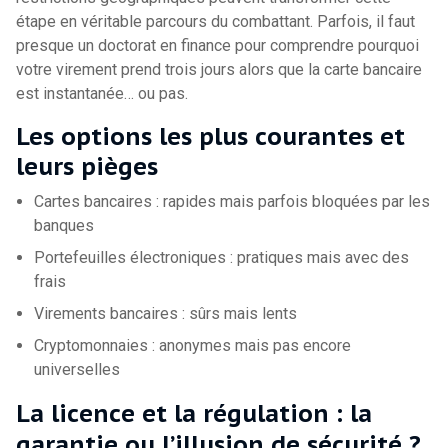
étape en véritable parcours du combattant. Parfois, il faut
presque un doctorat en finance pour comprendre pourquoi
votre virement prend trois jours alors que la carte bancaire
est instantanée… ou pas.
Les options les plus courantes et
leurs pièges
Cartes bancaires : rapides mais parfois bloquées par les
banques
Portefeuilles électroniques : pratiques mais avec des
frais
Virements bancaires : sûrs mais lents
Cryptomonnaies : anonymes mais pas encore
universelles
La licence et la régulation : la
garantie ou l’illusion de sécurité ?