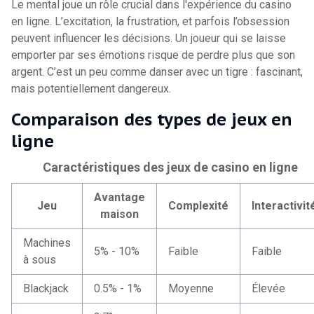
Le mental joue un rôle crucial dans l'expérience du casino
en ligne. L’excitation, la frustration, et parfois l’obsession
peuvent influencer les décisions. Un joueur qui se laisse
emporter par ses émotions risque de perdre plus que son
argent. C’est un peu comme danser avec un tigre : fascinant,
mais potentiellement dangereux.
Comparaison des types de jeux en
ligne
Caractéristiques des jeux de casino en ligne
Avantage
Jeu
Complexité
Interactivit
maison
Machines
5% - 10%
Faible
Faible
à sous
Blackjack
0.5% - 1%
Moyenne
Élevée