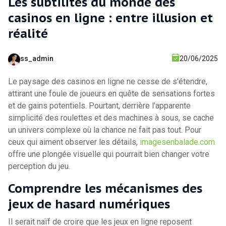
Les subtilités du monde des
casinos en ligne : entre illusion et
réalité
ss_admin
20/06/2025
Le paysage des casinos en ligne ne cesse de s'étendre,
attirant une foule de joueurs en quête de sensations fortes
et de gains potentiels. Pourtant, derrière l'apparente
simplicité des roulettes et des machines à sous, se cache
un univers complexe où la chance ne fait pas tout. Pour
ceux qui aiment observer les détails,
imagesenbalade.com
offre une plongée visuelle qui pourrait bien changer votre
perception du jeu.
Comprendre les mécanismes des
jeux de hasard numériques
Il serait naïf de croire que les jeux en ligne reposent