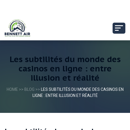
Les subtilités du monde des
casinos en ligne : entre
illusion et réalité
HOME
>>
BLOG
>>
LES SUBTILITÉS DU MONDE DES CASINOS EN
LIGNE : ENTRE ILLUSION ET RÉALITÉ