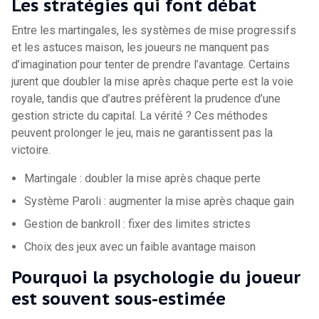
Les stratégies qui font débat
Entre les martingales, les systèmes de mise progressifs
et les astuces maison, les joueurs ne manquent pas
d’imagination pour tenter de prendre l’avantage. Certains
jurent que doubler la mise après chaque perte est la voie
royale, tandis que d’autres préfèrent la prudence d’une
gestion stricte du capital. La vérité ? Ces méthodes
peuvent prolonger le jeu, mais ne garantissent pas la
victoire.
Martingale : doubler la mise après chaque perte
Système Paroli : augmenter la mise après chaque gain
Gestion de bankroll : fixer des limites strictes
Choix des jeux avec un faible avantage maison
Pourquoi la psychologie du joueur
est souvent sous-estimée