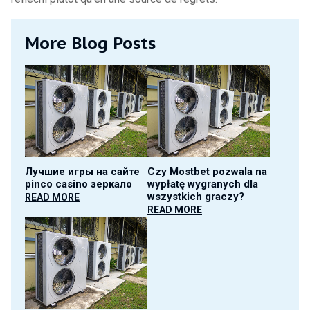
More Blog Posts
Лучшие игры на сайте
Czy Mostbet pozwala na
pinco casino зеркало
wypłatę wygranych dla
wszystkich graczy?
READ MORE
READ MORE