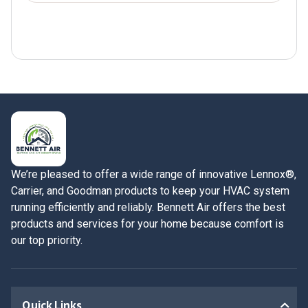
Submit Now
We’re pleased to offer a wide range of innovative Lennox®,
Carrier, and Goodman products to keep your HVAC system
running efficiently and reliably. Bennett Air offers the best
products and services for your home because comfort is
our top priority.
Quick Links