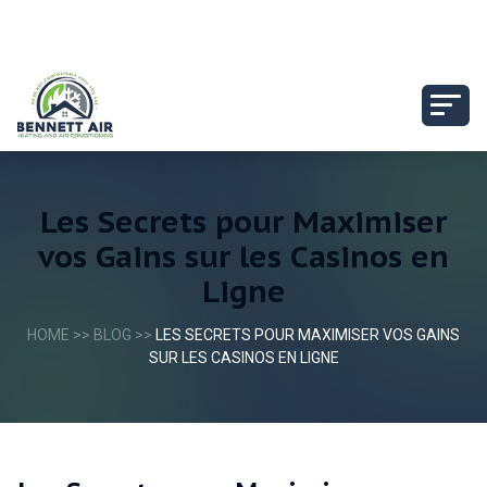
Les Secrets pour Maximiser
vos Gains sur les Casinos en
Ligne
HOME
>>
BLOG
>>
LES SECRETS POUR MAXIMISER VOS GAINS
SUR LES CASINOS EN LIGNE