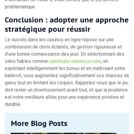
problématique.
Conclusion : adopter une approche
stratégique pour réussir
Le succès dans les casinos en ligne repose sur une
combinaison de choix éclairés, de gestion rigoureuse et
d’une bonne connaissance des jeux. En sélectionnant des
sites fiables comme
casinozer-casino.us.com
, en
exploitant intelligemment les bonus et en maîtrisant votre
bankroll, vous augmentez significativement vos chances de
gains tout en limitant les risques. Rappelez-vous que le jeu
doit rester un divertissement avant tout, et que la prudence
est votre meilleure alliée pour une expérience positive et
durable.
More Blog Posts