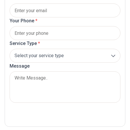
Your Phone
*
Service Type
*
Message
Submit Now