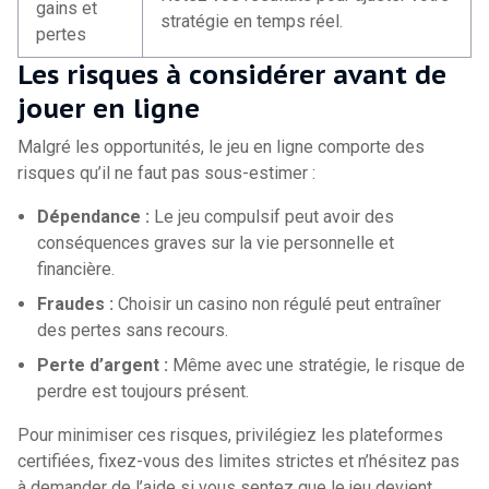
gains et
stratégie en temps réel.
pertes
Les risques à considérer avant de
jouer en ligne
Malgré les opportunités, le jeu en ligne comporte des
risques qu’il ne faut pas sous-estimer :
Dépendance :
Le jeu compulsif peut avoir des
conséquences graves sur la vie personnelle et
financière.
Fraudes :
Choisir un casino non régulé peut entraîner
des pertes sans recours.
Perte d’argent :
Même avec une stratégie, le risque de
perdre est toujours présent.
Pour minimiser ces risques, privilégiez les plateformes
certifiées, fixez-vous des limites strictes et n’hésitez pas
à demander de l’aide si vous sentez que le jeu devient