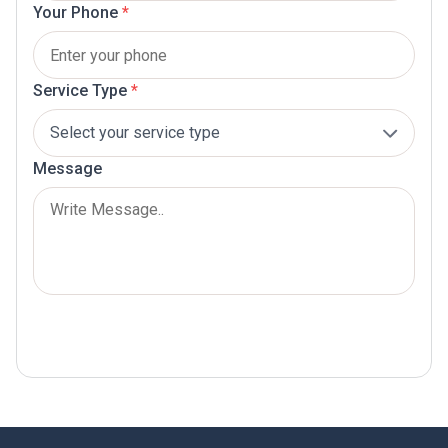
Your Phone
*
Service Type
*
Message
Submit Now