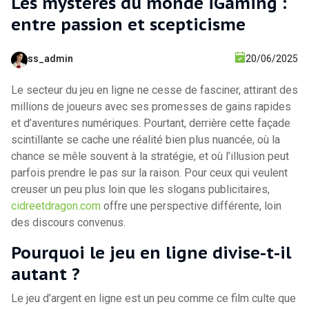
Les mystères du monde iGaming :
entre passion et scepticisme
ss_admin
20/06/2025
Le secteur du jeu en ligne ne cesse de fasciner, attirant des
millions de joueurs avec ses promesses de gains rapides
et d’aventures numériques. Pourtant, derrière cette façade
scintillante se cache une réalité bien plus nuancée, où la
chance se mêle souvent à la stratégie, et où l’illusion peut
parfois prendre le pas sur la raison. Pour ceux qui veulent
creuser un peu plus loin que les slogans publicitaires,
cidreetdragon.com
offre une perspective différente, loin
des discours convenus.
Pourquoi le jeu en ligne divise-t-il
autant ?
Le jeu d’argent en ligne est un peu comme ce film culte que