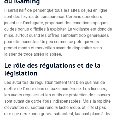
du iGaming
Il serait naïf de penser que tous les sites de jeu en ligne
sont des havres de transparence. Certains opérateurs
jouent sur l’ambiguïté, proposant des conditions opaques
ou des bonus difficiles à exploiter. La vigilance est donc de
mise, surtout quand les offres semblent trop généreuses
pour être honnêtes. Un peu comme ce pote qui vous
promet monts et merveilles avant de disparaître sans
laisser de trace après la soirée.
Le rôle des régulations et de la
législation
Les autorités de régulation tentent tant bien que mal de
mettre de l’ordre dans ce bazar numérique. Les licences,
les audits réguliers et les outils de protection des joueurs
sont autant de garde-fous indispensables. Mais la rapidité
d’évolution du secteur rend la tâche ardue, et il n’est pas
rare que des zones grises subsistent, laissant place à des