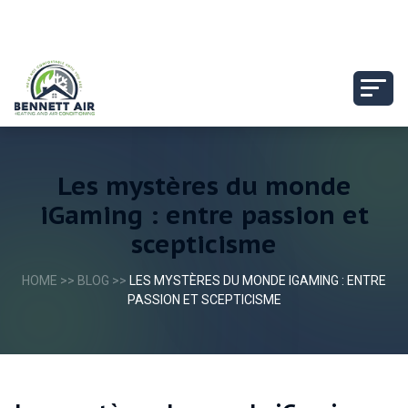
Les mystères du monde
iGaming : entre passion et
scepticisme
HOME
>>
BLOG
>>
LES MYSTÈRES DU MONDE IGAMING : ENTRE
PASSION ET SCEPTICISME