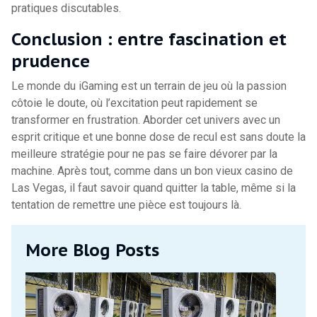
pratiques discutables.
Conclusion : entre fascination et
prudence
Le monde du iGaming est un terrain de jeu où la passion
côtoie le doute, où l’excitation peut rapidement se
transformer en frustration. Aborder cet univers avec un
esprit critique et une bonne dose de recul est sans doute la
meilleure stratégie pour ne pas se faire dévorer par la
machine. Après tout, comme dans un bon vieux casino de
Las Vegas, il faut savoir quand quitter la table, même si la
tentation de remettre une pièce est toujours là.
More Blog Posts