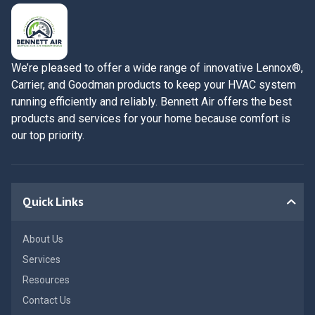
We’re pleased to offer a wide range of innovative Lennox®,
Carrier, and Goodman products to keep your HVAC system
running efficiently and reliably. Bennett Air offers the best
products and services for your home because comfort is
our top priority.
Quick Links
About Us
Services
Resources
Contact Us