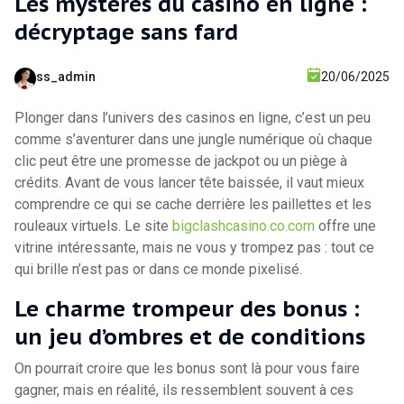
Les mystères du casino en ligne :
décryptage sans fard
ss_admin
20/06/2025
Plonger dans l’univers des casinos en ligne, c’est un peu
comme s’aventurer dans une jungle numérique où chaque
clic peut être une promesse de jackpot ou un piège à
crédits. Avant de vous lancer tête baissée, il vaut mieux
comprendre ce qui se cache derrière les paillettes et les
rouleaux virtuels. Le site
bigclashcasino.co.com
offre une
vitrine intéressante, mais ne vous y trompez pas : tout ce
qui brille n’est pas or dans ce monde pixelisé.
Le charme trompeur des bonus :
un jeu d’ombres et de conditions
On pourrait croire que les bonus sont là pour vous faire
gagner, mais en réalité, ils ressemblent souvent à ces