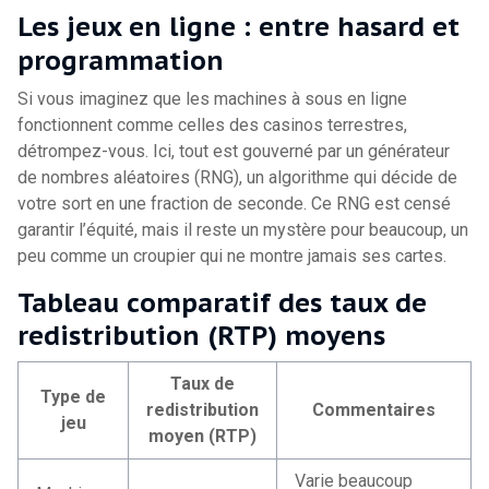
Les jeux en ligne : entre hasard et
programmation
Si vous imaginez que les machines à sous en ligne
fonctionnent comme celles des casinos terrestres,
détrompez-vous. Ici, tout est gouverné par un générateur
de nombres aléatoires (RNG), un algorithme qui décide de
votre sort en une fraction de seconde. Ce RNG est censé
garantir l’équité, mais il reste un mystère pour beaucoup, un
peu comme un croupier qui ne montre jamais ses cartes.
Tableau comparatif des taux de
redistribution (RTP) moyens
Taux de
Type de
redistribution
Commentaires
jeu
moyen (RTP)
Varie beaucoup