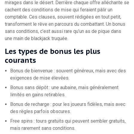
mirages dans le désert. Derrière chaque offre alléchante se
cachent des conditions de mise qui feraient pâlir un
comptable. Ces clauses, souvent rédigées en tout petit,
transforment le rêve en parcours du combattant. Un bonus
sans conditions, c’est aussi rare qu’un as de pique dans
une main de blackjack truquée.
Les types de bonus les plus
courants
Bonus de bienvenue : souvent généreux, mais avec des
exigences de mise élevées.
Bonus sans dépôt : une aubaine, mais généralement
limités en gains retirables.
Bonus de recharge : pour les joueurs fidèles, mais avec
des règles parfois obscures.
Free spins : tours gratuits qui peuvent sembler gratuits,
mais rarement sans conditions.