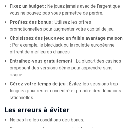
Fixez un budget :
Ne jouez jamais avec de l’argent que
vous ne pouvez pas vous permettre de perdre.
Profitez des bonus :
Utilisez les offres
promotionnelles pour augmenter votre capital de jeu.
Choisissez des jeux avec un faible avantage maison
:
Par exemple, le blackjack ou la roulette européenne
offrent de meilleures chances.
Entraînez-vous gratuitement :
La plupart des casinos
proposent des versions démo pour apprendre sans
risque.
Gérez votre temps de jeu :
Évitez les sessions trop
longues pour rester concentré et prendre des décisions
rationnelles.
Les erreurs à éviter
Ne pas lire les conditions des bonus.