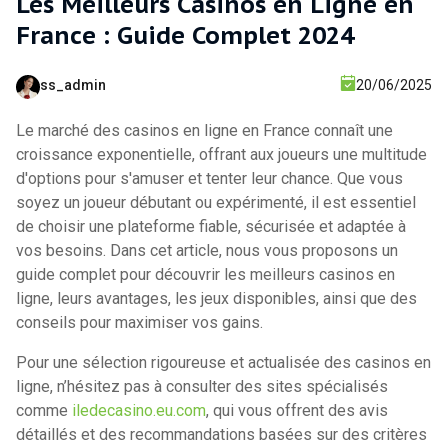
Les Meilleurs Casinos en Ligne en
France : Guide Complet 2024
ss_admin
20/06/2025
Le marché des casinos en ligne en France connaît une
croissance exponentielle, offrant aux joueurs une multitude
d'options pour s'amuser et tenter leur chance. Que vous
soyez un joueur débutant ou expérimenté, il est essentiel
de choisir une plateforme fiable, sécurisée et adaptée à
vos besoins. Dans cet article, nous vous proposons un
guide complet pour découvrir les meilleurs casinos en
ligne, leurs avantages, les jeux disponibles, ainsi que des
conseils pour maximiser vos gains.
Pour une sélection rigoureuse et actualisée des casinos en
ligne, n’hésitez pas à consulter des sites spécialisés
comme
iledecasino.eu.com
, qui vous offrent des avis
détaillés et des recommandations basées sur des critères