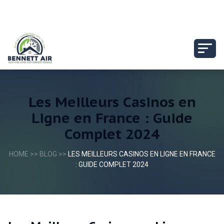
Les Meilleurs Casinos en
Ligne en France : Guide
Complet 2024
HOME
>>
BLOG
>>
LES MEILLEURS CASINOS EN LIGNE EN FRANCE
: GUIDE COMPLET 2024