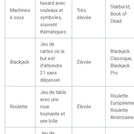
hasard avec
Starburst,
Machines
rouleaux et
Très
Book of
à sous
symboles,
élevée
Dead
souvent
thématiques.
Jeu de
cartes où le
Blackjack
but est
Classique,
Blackjack
Élevée
d’atteindre
Blackjack
21 sans
Pro
dépasser.
Jeu de table
Roulette
avec une
Européenne
Roulette
roue
Élevée
Roulette
tournante et
Américaine
une bille.
Jeu de