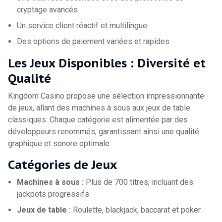
cryptage avancés
Un service client réactif et multilingue
Des options de paiement variées et rapides
Les Jeux Disponibles : Diversité et
Qualité
Kingdom Casino propose une sélection impressionnante
de jeux, allant des machines à sous aux jeux de table
classiques. Chaque catégorie est alimentée par des
développeurs renommés, garantissant ainsi une qualité
graphique et sonore optimale.
Catégories de Jeux
Machines à sous :
Plus de 700 titres, incluant des
jackpots progressifs
Jeux de table :
Roulette, blackjack, baccarat et poker