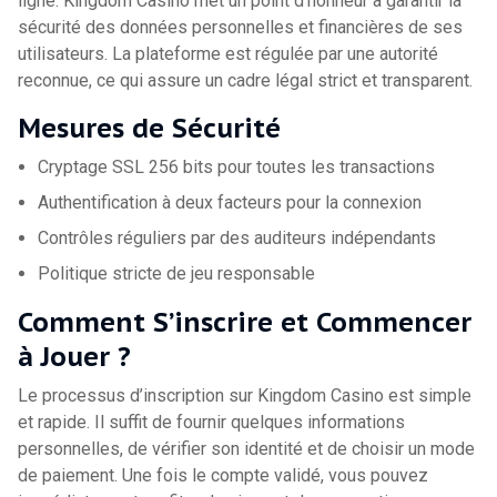
ligne. Kingdom Casino met un point d’honneur à garantir la
sécurité des données personnelles et financières de ses
utilisateurs. La plateforme est régulée par une autorité
reconnue, ce qui assure un cadre légal strict et transparent.
Mesures de Sécurité
Cryptage SSL 256 bits pour toutes les transactions
Authentification à deux facteurs pour la connexion
Contrôles réguliers par des auditeurs indépendants
Politique stricte de jeu responsable
Comment S’inscrire et Commencer
à Jouer ?
Le processus d’inscription sur Kingdom Casino est simple
et rapide. Il suffit de fournir quelques informations
personnelles, de vérifier son identité et de choisir un mode
de paiement. Une fois le compte validé, vous pouvez