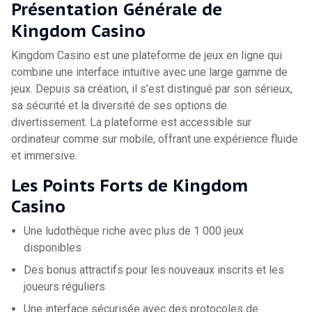
Présentation Générale de
Kingdom Casino
Kingdom Casino est une plateforme de jeux en ligne qui
combine une interface intuitive avec une large gamme de
jeux. Depuis sa création, il s’est distingué par son sérieux,
sa sécurité et la diversité de ses options de
divertissement. La plateforme est accessible sur
ordinateur comme sur mobile, offrant une expérience fluide
et immersive.
Les Points Forts de Kingdom
Casino
Une ludothèque riche avec plus de 1 000 jeux
disponibles
Des bonus attractifs pour les nouveaux inscrits et les
joueurs réguliers
Une interface sécurisée avec des protocoles de