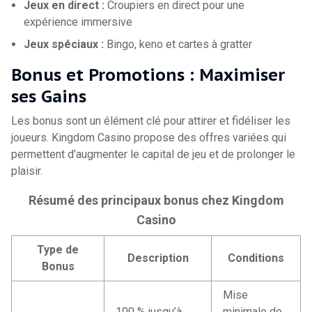
Jeux en direct :
Croupiers en direct pour une
expérience immersive
Jeux spéciaux :
Bingo, keno et cartes à gratter
Bonus et Promotions : Maximiser
ses Gains
Les bonus sont un élément clé pour attirer et fidéliser les
joueurs. Kingdom Casino propose des offres variées qui
permettent d’augmenter le capital de jeu et de prolonger le
plaisir.
Résumé des principaux bonus chez Kingdom
Casino
Type de
Description
Conditions
Bonus
Mise
100 % jusqu’à
minimale de