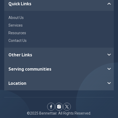
Quick Links
About Us
Services
Resources
Contact Us
Other Links
Serving communities
Location
©2025 Bennettair. All Rights Reserved.