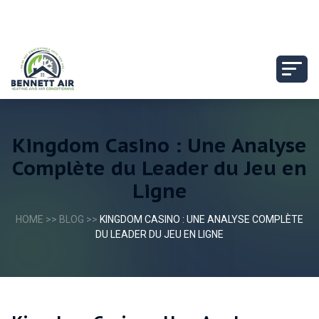
Kingdom Casino : Une Analyse
Complète du Leader du Jeu en
Ligne
HOME
>>
BLOG
>>
KINGDOM CASINO : UNE ANALYSE COMPLÈTE
DU LEADER DU JEU EN LIGNE