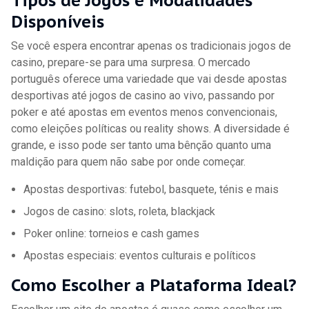
Tipos de Jogos e Modalidades
Disponíveis
Se você espera encontrar apenas os tradicionais jogos de
casino, prepare-se para uma surpresa. O mercado
português oferece uma variedade que vai desde apostas
desportivas até jogos de casino ao vivo, passando por
poker e até apostas em eventos menos convencionais,
como eleições políticas ou reality shows. A diversidade é
grande, e isso pode ser tanto uma bênção quanto uma
maldição para quem não sabe por onde começar.
Apostas desportivas: futebol, basquete, ténis e mais
Jogos de casino: slots, roleta, blackjack
Poker online: torneios e cash games
Apostas especiais: eventos culturais e políticos
Como Escolher a Plataforma Ideal?