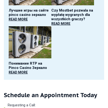
Лучшие игры на сайте
Czy Mostbet pozwala na
pinco casino зеркало
wypłatę wygranych dla
wszystkich graczy?
READ MORE
READ MORE
Понимание RTP на
Pinco Casino Зеркало
READ MORE
Schedule an Appointment Today
Requesting a Call: