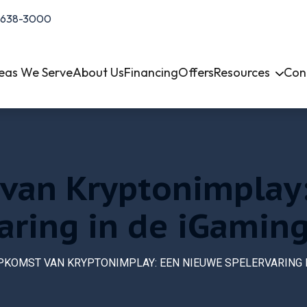
-638-3000
eas We Serve
About Us
Financing
Offers
Resources
Con
van Kryptonimplay
aring in de iGamin
PKOMST VAN KRYPTONIMPLAY: EEN NIEUWE SPELERVARING 