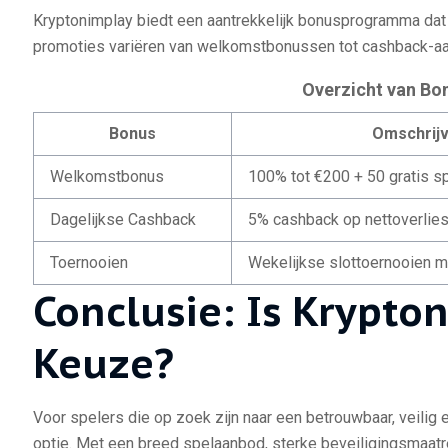
Kryptonimplay biedt een aantrekkelijk bonusprogramma da
promoties variëren van welkomstbonussen tot cashback-aan
Overzicht van Bo
Bonus
Omschrijv
Welkomstbonus
100% tot €200 + 50 gratis s
Dagelijkse Cashback
5% cashback op nettoverlie
Toernooien
Wekelijkse slottoernooien m
Conclusie: Is Krypto
Keuze?
Voor spelers die op zoek zijn naar een betrouwbaar, veilig 
optie. Met een breed spelaanbod, sterke beveiligingsmaatr