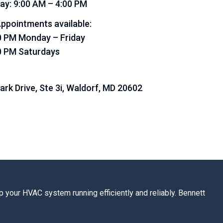
ay: 9:00 AM – 4:00 PM
ppointments available:
0 PM Monday – Friday
0 PM Saturdays
Park Drive, Ste 3i, Waldorf, MD 20602
 your HVAC system running efficiently and reliably. Bennett