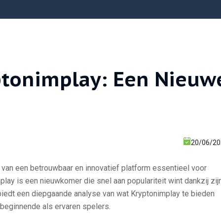
tonimplay: Een Nieuwe
20/06/2
 van een betrouwbaar en innovatief platform essentieel voor
mplay is een nieuwkomer die snel aan populariteit wint dankzij zij
l biedt een diepgaande analyse van wat Kryptonimplay te bieden
beginnende als ervaren spelers.