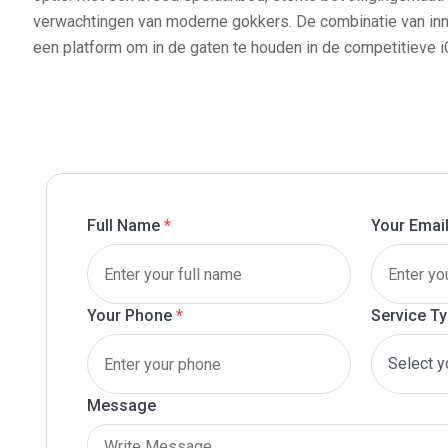
verwachtingen van moderne gokkers. De combinatie van inn
een platform om in de gaten te houden in de competitieve 
Full Name
*
Your Emai
Your Phone
*
Service T
Message