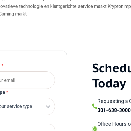
ovatieve technologie en klantgerichte service maakt Kryptonimp
iGaming markt.
Sched
l
*
Today
ype
*
Requesting a C
301-638-3000
Office Hours o