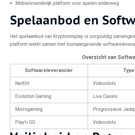
Mobielvriendelijk platform voor spelen onderweg
Spelaanbod en Softw
Het spelaanbod van Kryptonimplay is zorgvuldig samengest
platform werkt samen met toonaangevende softwareleveranc
Overzicht van Softwa
Softwareleverancier
Type
NetEnt
Videoslots
Evolution Gaming
Live Casino
Microgaming
Progressieve Jackp
Play’n GO
Videoslots