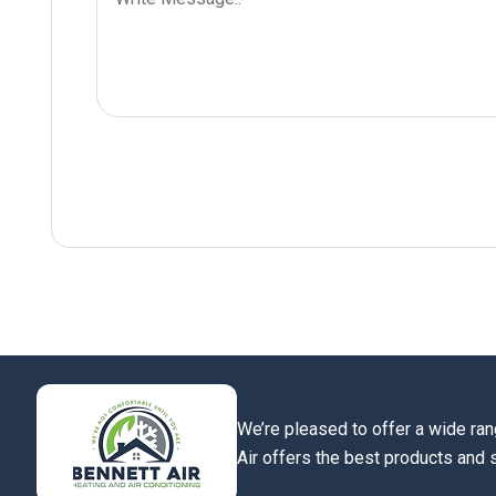
Submit Now
We’re pleased to offer a wide ran
Air offers the best products and 