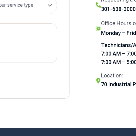
301-638-3000
Office Hours o
Monday – Frid
Technicians/A
7:00 AM – 7:0
7:00 AM – 5:0
Location:
70 Industrial 