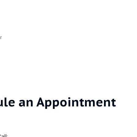
r
ule an Appointment
all: