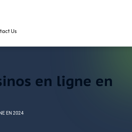
301-638-3000
tact Us
sinos en ligne en
NE EN 2024