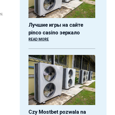
i.
Лучшие игры на сайте
pinco casino зеркало
READ MORE
Czy Mostbet pozwala na