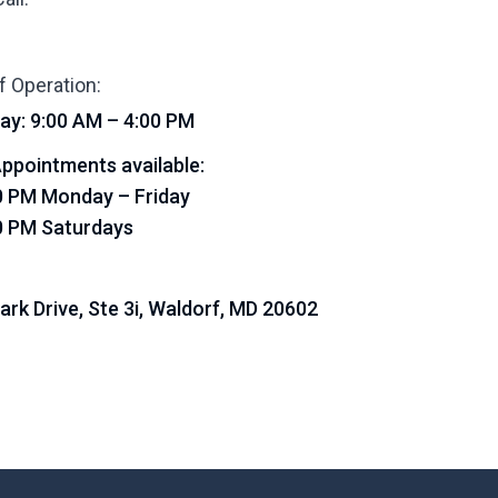
f Operation:
ay: 9:00 AM – 4:00 PM
ppointments available:
0 PM Monday – Friday
0 PM Saturdays
Park Drive, Ste 3i, Waldorf, MD 20602