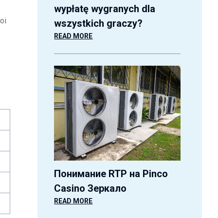
wypłatę wygranych dla
oi
wszystkich graczy?
READ MORE
Понимание RTP на Pinco
Casino Зеркало
READ MORE