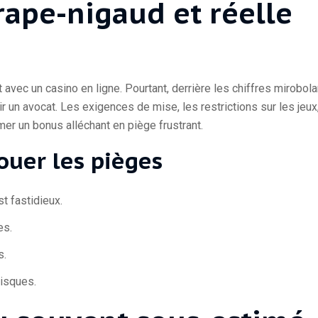
rape-nigaud et réelle
avec un casino en ligne. Pourtant, derrière les chiffres mirobol
ir un avocat. Les exigences de mise, les restrictions sur les jeux
mer un bonus alléchant en piège frustrant.
ouer les pièges
t fastidieux.
es.
s.
risques.