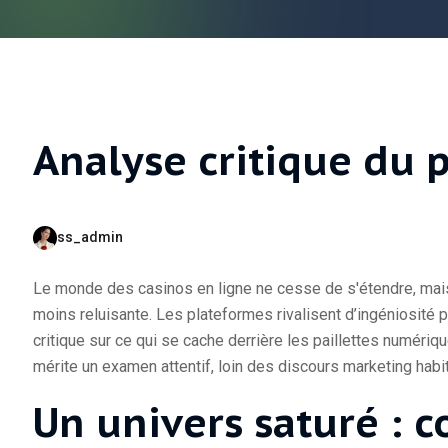
Analyse critique du 
ss_admin
Le monde des casinos en ligne ne cesse de s'étendre, mais d
moins reluisante. Les plateformes rivalisent d’ingéniosité po
critique sur ce qui se cache derrière les paillettes numériq
mérite un examen attentif, loin des discours marketing habi
Un univers saturé : 