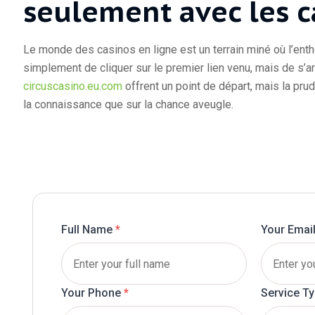
seulement avec les c
Le monde des casinos en ligne est un terrain miné où l’enth
simplement de cliquer sur le premier lien venu, mais de s
circuscasino.eu.com
offrent un point de départ, mais la pru
la connaissance que sur la chance aveugle.
Full Name
*
Your Emai
Your Phone
*
Service T