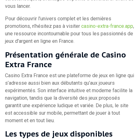
vous lancer.
Pour découvrir l’univers complet et les dernières
promotions, n’hésitez pas à visiter
casino-extra-france.app
,
une ressource incontournable pour tous les passionnés de
jeux d'argent en ligne en France.
Présentation générale de Casino
Extra France
Casino Extra France est une plateforme de jeux en ligne qui
s’adresse aussi bien aux débutants qu’aux joueurs
expérimentés. Son interface intuitive et moderne facilite la
navigation, tandis que la diversité des jeux proposés
garantit une expérience ludique et variée. De plus, le site
est accessible sur mobile, permettant de jouer à tout
moment et en tout lieu.
Les types de jeux disponibles