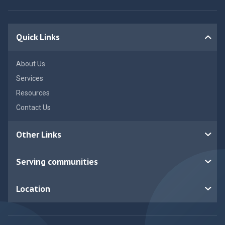
Quick Links
About Us
Services
Resources
Contact Us
Other Links
Serving communities
Location