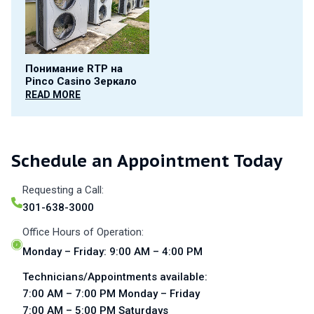
Понимание RTP на
Pinco Casino Зеркало
READ MORE
Schedule an Appointment Today
Requesting a Call:
301-638-3000
Office Hours of Operation:
Monday – Friday: 9:00 AM – 4:00 PM
Technicians/Appointments available:
7:00 AM – 7:00 PM Monday – Friday
7:00 AM – 5:00 PM Saturdays