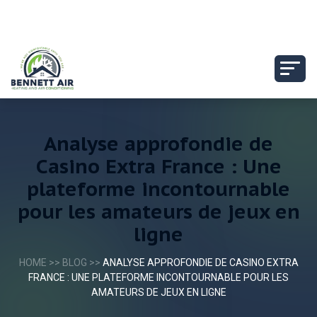
Analyse approfondie de
Casino Extra France : Une
plateforme incontournable
pour les amateurs de jeux en
ligne
HOME
>>
BLOG
>>
ANALYSE APPROFONDIE DE CASINO EXTRA
FRANCE : UNE PLATEFORME INCONTOURNABLE POUR LES
AMATEURS DE JEUX EN LIGNE