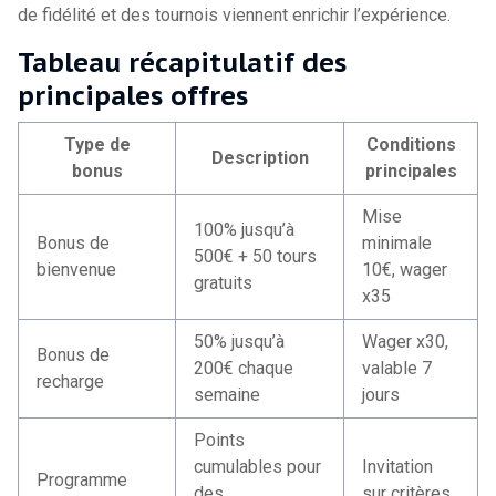
de fidélité et des tournois viennent enrichir l’expérience.
Tableau récapitulatif des
principales offres
Type de
Conditions
Description
bonus
principales
Mise
100% jusqu’à
Bonus de
minimale
500€ + 50 tours
bienvenue
10€, wager
gratuits
x35
50% jusqu’à
Wager x30,
Bonus de
200€ chaque
valable 7
recharge
semaine
jours
Points
cumulables pour
Invitation
Programme
des
sur critères