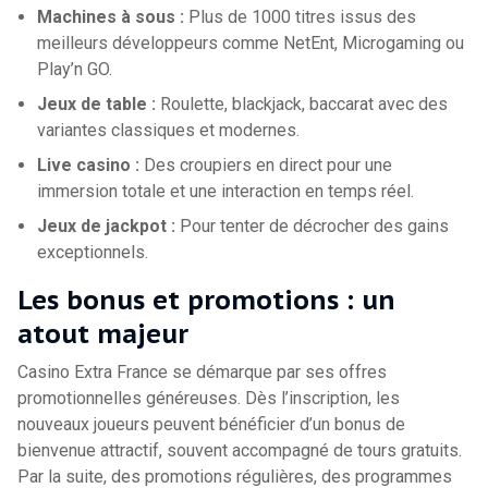
Machines à sous :
Plus de 1000 titres issus des
meilleurs développeurs comme NetEnt, Microgaming ou
Play’n GO.
Jeux de table :
Roulette, blackjack, baccarat avec des
variantes classiques et modernes.
Live casino :
Des croupiers en direct pour une
immersion totale et une interaction en temps réel.
Jeux de jackpot :
Pour tenter de décrocher des gains
exceptionnels.
Les bonus et promotions : un
atout majeur
Casino Extra France se démarque par ses offres
promotionnelles généreuses. Dès l’inscription, les
nouveaux joueurs peuvent bénéficier d’un bonus de
bienvenue attractif, souvent accompagné de tours gratuits.
Par la suite, des promotions régulières, des programmes